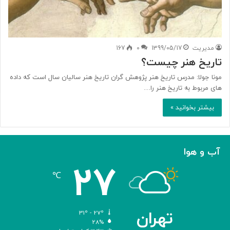
مدیریت
1399/05/17
0
167
تاریخ هنر چیست؟
مونا جولا: مدرس تاريخ هنر پژوهش گران تاریخ هنر سالیان سال است که داده
های مربوط به تاریخ هنر را…
بیشتر بخوانید »
آب و هوا
27
℃
تهران
31º - 27º
28%