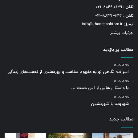
تلفن :
0679 8849–021
تلفن :
0446 8849–021
ایمیل:
info@khanehashtom.ir
جزئیات بیشتر
مطالب پر بازدید
1405/04/15
اسراف؛ نگاهی نو به مفهوم سلامت و بهره‌مندی از نعمت‌های زندگی
1405/04/15
با داستان هایی از این دست …
1405/04/15
شهروند یا شهرنشین
مطالب جدید