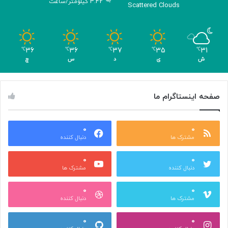
3.42 کیلومتر/ساعت
Scattered Clouds
36
36
37
35
31
℃
℃
℃
℃
℃
ش
ی
د
س
چ
صفحه اینستاگرام ما
0
0
مشترک ها
دنبال کننده
0
0
دنبال کننده
مشترک ها
0
0
مشترک ها
دنبال کننده
0
0