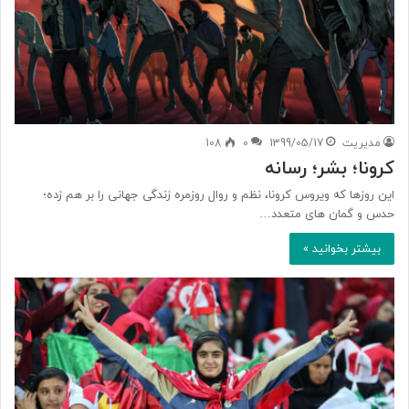
مدیریت
1399/05/17
0
108
کرونا؛ بشر؛ رسانه
این روزها که ویروس کرونا، نظم و روال روزمره زندگی جهانی را بر هم زده؛
حدس و گمان های متعدد…
بیشتر بخوانید »