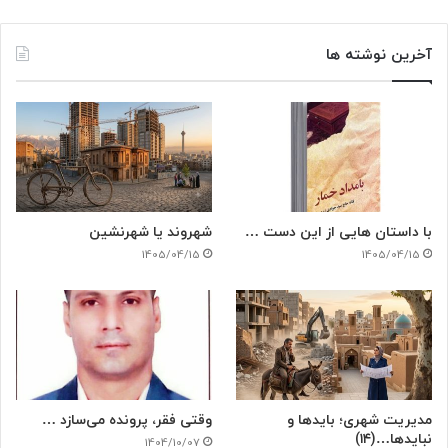
آخرین نوشته ها
با داستان هایی از این دست …
شهروند یا شهرنشین
1405/04/15
1405/04/15
مدیریت شهری؛ بایدها و
وقتی فقر، پرونده می‌سازد …
نبایدها…(۱۴)
1404/10/07