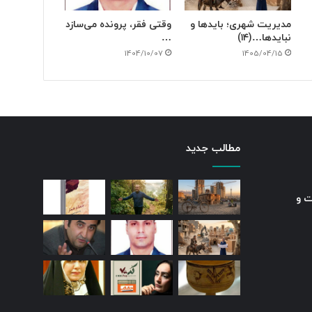
مدیریت شهری؛ بایدها و
وقتی فقر، پرونده می‌سازد
نبایدها…(۱۴)
…
1404/10/07
1405/04/15
مطالب جدید
ت و