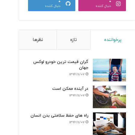
0
0
دنبال کننده
دنبال کننده
پرخواننده
تازه
نظرها
گران قیمت ترین خودرو لوکس
جهان
1396/11/07
در آینده ممکن است
1396/11/07
راه های حفظ سلامتی بدن انسان
1396/11/07