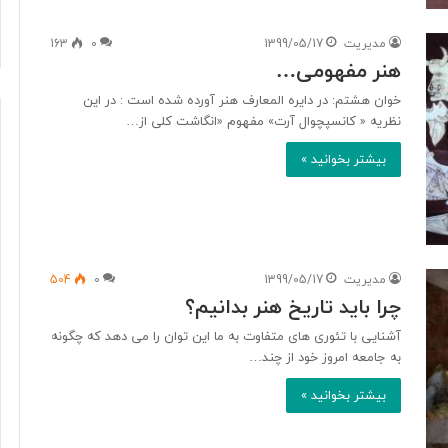
مدیریت
1399/05/17
0
163
هنر مفهومی…
خوان هشتم: در دایره المعارف هنر آورده شده است : در این
نظریه « کانسپچوال آرت» مفهوم «انگاشت کلی از…
بیشتر بخوانید »
مدیریت
1399/05/17
0
504
چرا باید تاریخ هنر بدانیم؟
آشنایی با تئوری های متفاوت به ما این توان را می دهد که چگونه
به جامعه امروز خود از چند…
بیشتر بخوانید »