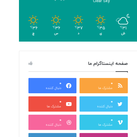
Clear Sky
36
36
37
35
31
℃
℃
℃
℃
℃
ش
ی
د
س
چ
صفحه اینستاگرام ما
0
0
مشترک ها
دنبال کننده
0
0
دنبال کننده
مشترک ها
0
0
مشترک ها
دنبال کننده